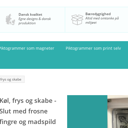
Bæredygtighed
Dansk kvalitet
Altid med omtanke på
Egne designs & dansk
milijøet
produktion
Piktogrammer som magneter
Piktogrammer som print selv
 frys og skabe
Køl, frys og skabe -
Slut med frosne
fingre og madspild