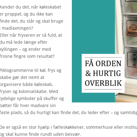
Kender du det, når køleskabet
er proppet, og du ikke kan
finde det, du står og skal bruge
i madlavningen?
Eller når fryseren er så fuld, at
du må lede længe efter
kyllingen – og ender med
frosne fingre som resultat?
Piktogrammerne til køl, frys og
skabe gør det nemt at
organisere både køleskab,
fryser og kolonialskabe. Med
tydelige symboler på skuffer og
bøtter får hver madvare sin
faste plads, så du hurtigt kan finde det, du leder efter – og samti
De er også en stor hjælp i fælleskøkkener, sommerhuse eller instit
og skal kunne finde rundt uden besvær.