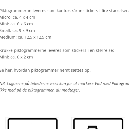
Piktogrammerne leveres som konturskårne stickers i fire størrelser
Micro: ca. 4 x 4 cm
Mini: ca. 6 x 6 cm
Small: ca. 9 x 9 cm
Medium: ca. 12,5 x 12,5 cm
Krukke-piktogrammerne leveres som stickers i én størrelse:
Mini: ca. 6 x 2 cm
Se
her
, hvordan piktogrammer nemt sættes op.
NB: Logoerne på billederne vises kun for at markere Vild med Piktogra
ikke med på de piktogrammer, du modtager.