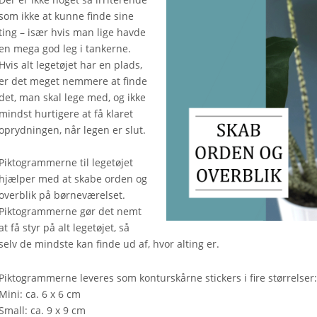
som ikke at kunne finde sine
ting – især hvis man lige havde
en mega god leg i tankerne.
Hvis alt legetøjet har en plads,
er det meget nemmere at finde
det, man skal lege med, og ikke
mindst hurtigere at få klaret
oprydningen, når legen er slut.
Piktogrammerne til legetøjet
hjælper med at skabe orden og
overblik på børneværelset.
Piktogrammerne gør det nemt
at få styr på alt legetøjet, så
selv de mindste kan finde ud af, hvor alting er.
Piktogrammerne leveres som konturskårne stickers i fire størrelser
Mini: ca. 6 x 6 cm
Small: ca. 9 x 9 cm