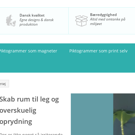
Bæredygtighed
Dansk kvalitet
Altid med omtanke på
Egne designs & dansk
milijøet
produktion
Piktogrammer som magneter
Piktogrammer som print selv
etøj
Skab rum til leg og
overskuelig
oprydning
Der er ikke noget så irriterende