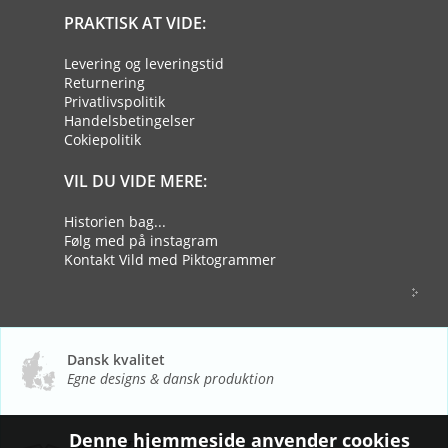
PRAKTISK AT VIDE:
Levering og leveringstid
Returnering
Privatlivspolitik
Handelsbetingelser
Cokiepolitik
VIL DU VIDE MERE:
Historien bag...
Følg med på instagram
Kontakt Vild med Piktogrammer
Dansk kvalitet
Egne designs & dansk produktion
Denne hjemmeside anvender cookies
Bæredygtighed