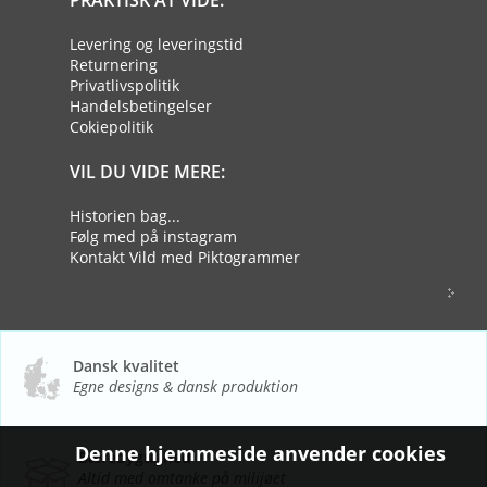
Levering og leveringstid
Returnering
Privatlivspolitik
Handelsbetingelser
Cokiepolitik
VIL DU VIDE MERE:
Historien bag...
Følg med på instagram
Kontakt Vild med Piktogrammer
Dansk kvalitet
Egne designs & dansk produktion
Denne hjemmeside anvender cookies
Bæredygtighed
Altid med omtanke på milijøet