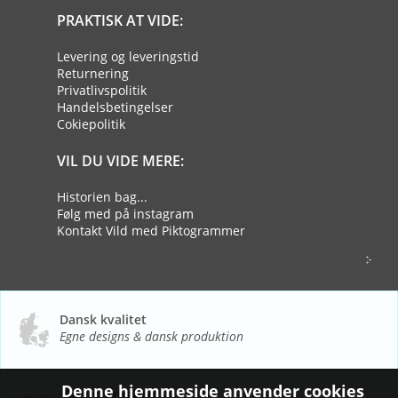
PRAKTISK AT VIDE:
Levering og leveringstid
Returnering
Privatlivspolitik
Handelsbetingelser
Cokiepolitik
VIL DU VIDE MERE:
Historien bag...
Følg med på instagram
Kontakt Vild med Piktogrammer
Dansk kvalitet
Egne designs & dansk produktion
Denne hjemmeside anvender cookies
Bæredygtighed